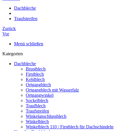
Dachbleche
Traufstreifen
Zurück
Vor
Menü schließen
Kategorien
Dachbleche
Brustblech
Firstblech
Kehlblech
Ortgangblech
Ortgangblech mit Wasserfalz
Ortgangwinkel
Sockelblech
Traufblech
Traufstreifen
Winkelanschlussblech
Winkelblech
Winkelblech 110 / Firstblech für Dachschindeln